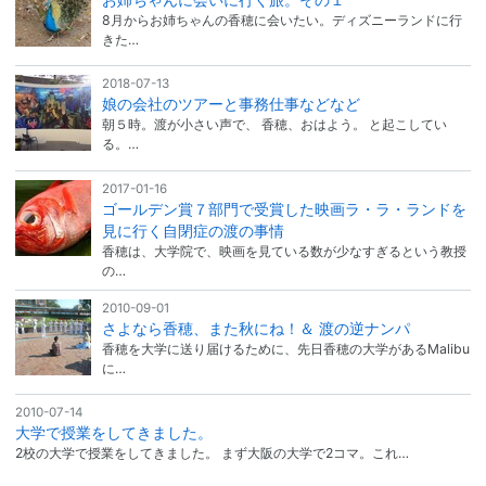
8月からお姉ちゃんの香穂に会いたい。ディズニーランドに行
きた…
2018-07-13
娘の会社のツアーと事務仕事などなど
朝５時。渡が小さい声で、 香穂、おはよう。 と起こしてい
る。…
2017-01-16
ゴールデン賞７部門で受賞した映画ラ・ラ・ランドを
見に行く自閉症の渡の事情
香穂は、大学院で、映画を見ている数が少なすぎるという教授
の…
2010-09-01
さよなら香穂、また秋にね！＆ 渡の逆ナンパ
香穂を大学に送り届けるために、先日香穂の大学があるMalibu
に…
2010-07-14
大学で授業をしてきました。
2校の大学で授業をしてきました。 まず大阪の大学で2コマ。これ…