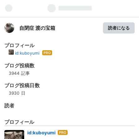
自閉症 渡の宝箱
読者になる
プロフィール
id:kuboyumi
はて
なブ
ブログ投稿数
ログ
3944 記事
Pro
ブログ投稿日数
3930 日
読者
プロフィール
はて
id:kuboyumi
なブ